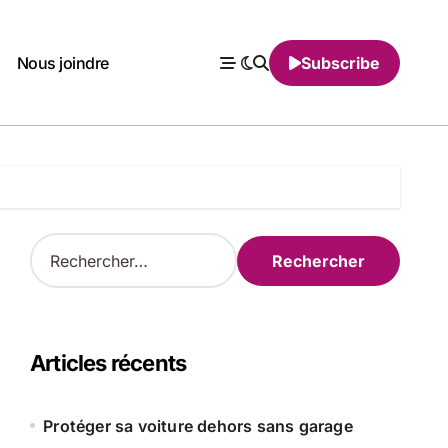
Nous joindre
Subscribe
R
e
c
h
e
r
Articles récents
c
h
e
Protéger sa voiture dehors sans garage
r