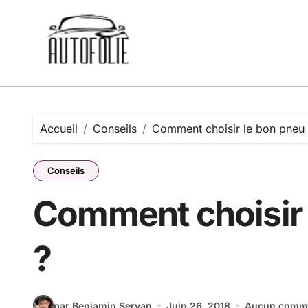
Passer
au
contenu
Accueil
Conseils
Comment choisir le bon pneu 
Conseils
Comment choisir 
?
par Benjamin Servan
Juin 26, 2018
Aucun comme