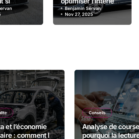
t si
optimiser l’intérieur
s et
Servan
de sa Golf 7 GTI : le
Benjamin Servan
5
Nov 27, 2025
choisir le
guide complet
èle
lite
Conseils
a et l’économie
Analyse de course
laire : comment le
pourquoi la lectur