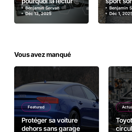
pourquoi la lecture
sport son
des statistiques est
Benjamin Servan
apprécié
Benjamin 
Déc 13, 2025
Déc 1, 202
devenue essentielle
comment 
en sport automobile
bon mod
Vous avez manqué
Featured
Actua
Protéger sa voiture
Toyot
dehors sans garage
circu