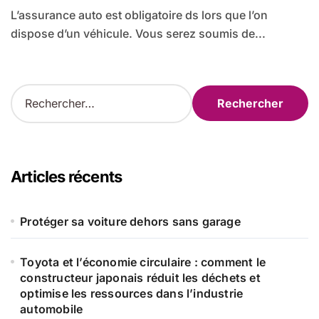
L’assurance auto est obligatoire ds lors que l’on
dispose d’un véhicule. Vous serez soumis de...
R
e
c
h
e
r
Articles récents
c
h
e
Protéger sa voiture dehors sans garage
r
Toyota et l’économie circulaire : comment le
:
constructeur japonais réduit les déchets et
optimise les ressources dans l’industrie
automobile