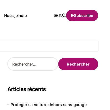
Nous joindre
Subscribe
R
e
c
h
e
r
Articles récents
c
h
e
Protéger sa voiture dehors sans garage
r