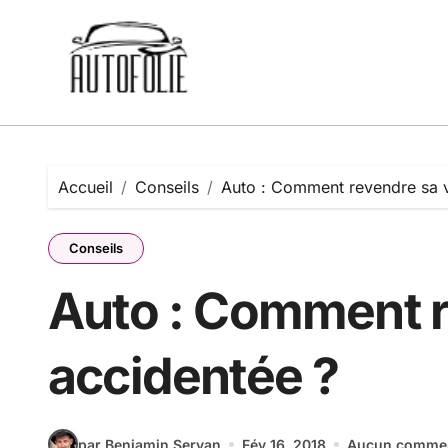
Passer
au
contenu
Accueil
Conseils
Auto : Comment revendre sa v
Conseils
Auto : Comment r
accidentée ?
par Benjamin Servan
Fév 16, 2018
Aucun commen