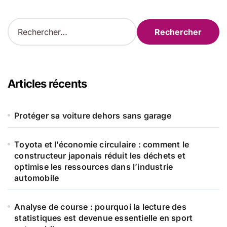
R
e
c
h
e
r
Articles récents
c
h
e
Protéger sa voiture dehors sans garage
r
Toyota et l’économie circulaire : comment le
:
constructeur japonais réduit les déchets et
optimise les ressources dans l’industrie
automobile
Analyse de course : pourquoi la lecture des
statistiques est devenue essentielle en sport