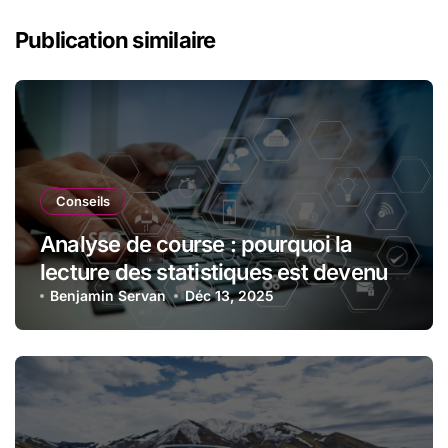
Publication similaire
Conseils
Analyse de course : pourquoi la
lecture des statistiques est devenue
essentielle en sport automobile
Benjamin Servan
Déc 13, 2025