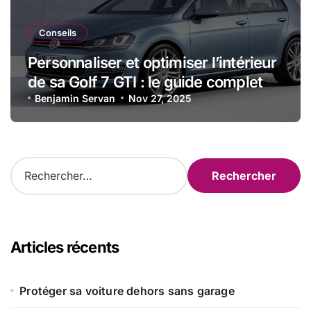
Conseils
Personnaliser et optimiser l’intérieur
de sa Golf 7 GTI : le guide complet
Benjamin Servan
Nov 27, 2025
R
e
c
h
e
r
Articles récents
c
h
e
Protéger sa voiture dehors sans garage
r