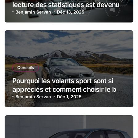
lecture des statistiques est devenue
essentielle en sport automobile
Benjamin Servan
Déc 13, 2025
Conseils
Pourquoi les volants sport sont si
appréciés et comment choisir le bon
modèle
Benjamin Servan
Déc 1, 2025