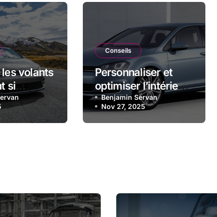
Conseils
 les volants
Personnaliser et
t si
optimiser l’intérieur
s et
Servan
de sa Golf 7 GTI : le
Benjamin Servan
5
Nov 27, 2025
choisir le
guide complet
èle