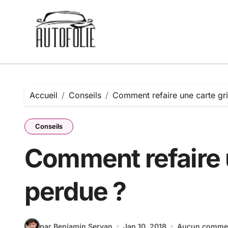
Passer
au
contenu
Accueil
Conseils
Comment refaire une carte gr
Conseils
Comment refaire 
perdue ?
par Benjamin Servan
Jan 10, 2018
Aucun commen