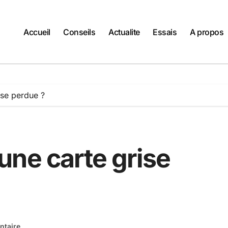
Accueil
Conseils
Actualite
Essais
A propos
ise perdue ?
une carte grise
taire