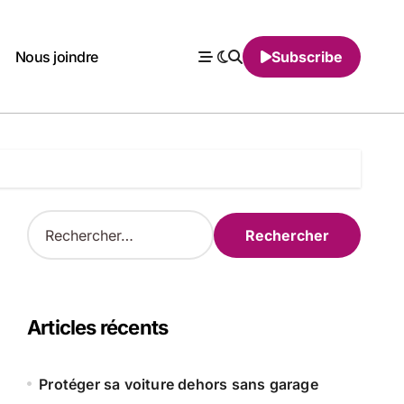
Nous joindre
Subscribe
R
e
c
h
e
r
Articles récents
c
h
e
Protéger sa voiture dehors sans garage
r