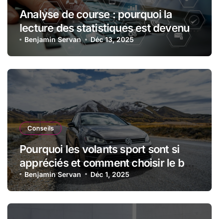
Analyse de course : pourquoi la
lecture des statistiques est devenue
essentielle en sport automobile
Benjamin Servan
Déc 13, 2025
Conseils
Pourquoi les volants sport sont si
appréciés et comment choisir le bon
modèle
Benjamin Servan
Déc 1, 2025