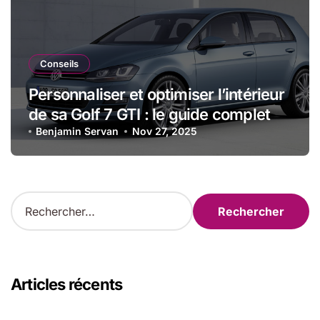
Conseils
Personnaliser et optimiser l’intérieur
de sa Golf 7 GTI : le guide complet
Benjamin Servan
Nov 27, 2025
R
e
c
h
e
r
Articles récents
c
h