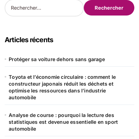
R
e
c
h
e
r
Articles récents
c
h
e
Protéger sa voiture dehors sans garage
r
Toyota et l’économie circulaire : comment le
:
constructeur japonais réduit les déchets et
optimise les ressources dans l’industrie
automobile
Analyse de course : pourquoi la lecture des
statistiques est devenue essentielle en sport
automobile