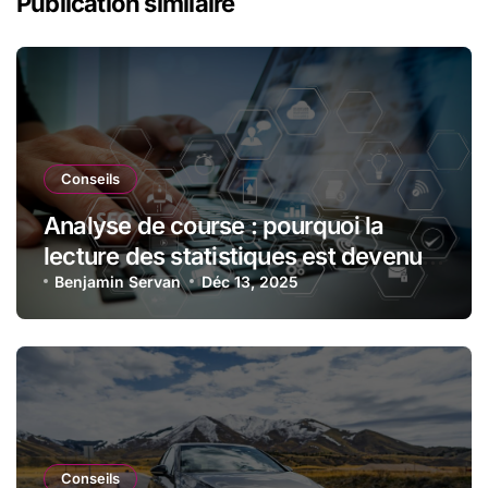
Publication similaire
Conseils
Analyse de course : pourquoi la
lecture des statistiques est devenue
essentielle en sport automobile
Benjamin Servan
Déc 13, 2025
Conseils