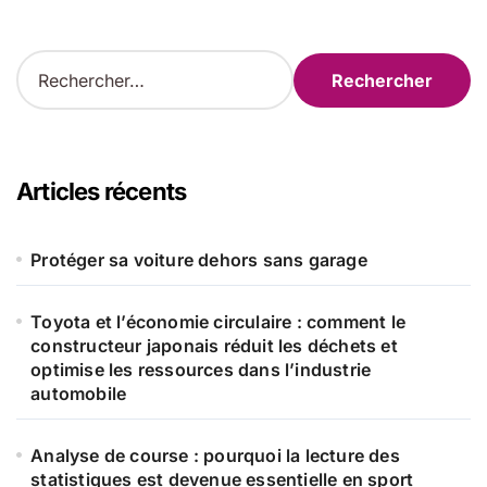
R
e
c
h
e
r
Articles récents
c
h
e
Protéger sa voiture dehors sans garage
r
Toyota et l’économie circulaire : comment le
:
constructeur japonais réduit les déchets et
optimise les ressources dans l’industrie
automobile
Analyse de course : pourquoi la lecture des
statistiques est devenue essentielle en sport