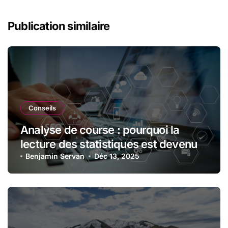
Publication similaire
Conseils
Analyse de course : pourquoi la
lecture des statistiques est devenue
essentielle en sport automobile
Benjamin Servan
Déc 13, 2025