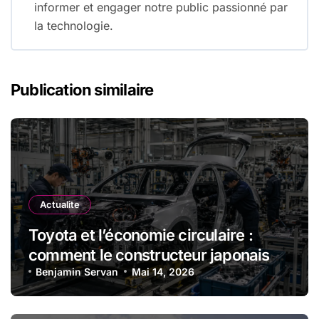
informer et engager notre public passionné par
la technologie.
Publication similaire
Actualite
Toyota et l’économie circulaire :
comment le constructeur japonais
réduit les déchets et optimise les
Benjamin Servan
Mai 14, 2026
ressources dans l’industrie
automobile