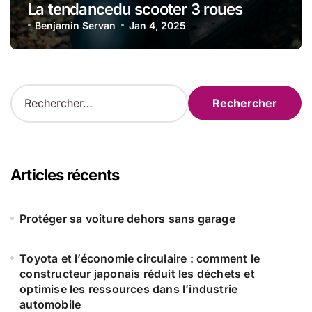
La tendancedu scooter 3 roues
Benjamin Servan
Jan 4, 2025
R
e
c
h
e
r
Articles récents
c
h
e
Protéger sa voiture dehors sans garage
r
Toyota et l’économie circulaire : comment le
:
constructeur japonais réduit les déchets et
optimise les ressources dans l’industrie
automobile