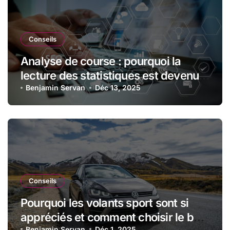
Conseils
Analyse de course : pourquoi la
lecture des statistiques est devenue
essentielle en sport automobile
Benjamin Servan
Déc 13, 2025
Conseils
Pourquoi les volants sport sont si
appréciés et comment choisir le bon
Benjamin Servan
Déc 1, 2025