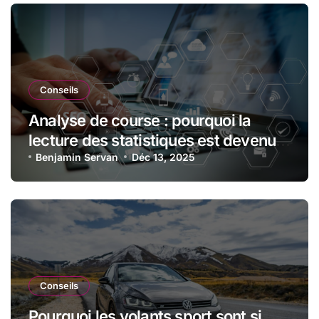
Conseils
Analyse de course : pourquoi la
lecture des statistiques est devenue
essentielle en sport automobile
Benjamin Servan
Déc 13, 2025
Conseils
Pourquoi les volants sport sont si