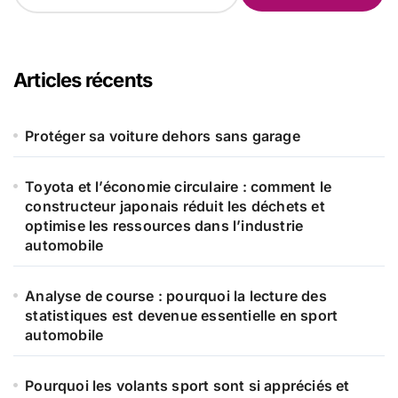
c
h
e
r
Articles récents
c
h
e
Protéger sa voiture dehors sans garage
r
Toyota et l’économie circulaire : comment le
:
constructeur japonais réduit les déchets et
optimise les ressources dans l’industrie
automobile
Analyse de course : pourquoi la lecture des
statistiques est devenue essentielle en sport
automobile
Pourquoi les volants sport sont si appréciés et