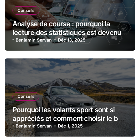
Conseils
Analyse de course : pourquoi la
lecture des statistiques est devenue
essentielle en sport automobile
Benjamin Servan
Déc 13, 2025
Conseils
Pourquoi les volants sport sont si
appréciés et comment choisir le bon
modèle
Benjamin Servan
Déc 1, 2025