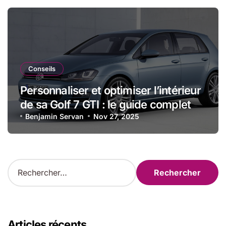
Conseils
Personnaliser et optimiser l’intérieur
de sa Golf 7 GTI : le guide complet
Benjamin Servan
Nov 27, 2025
R
e
c
h
e
r
Articles récents