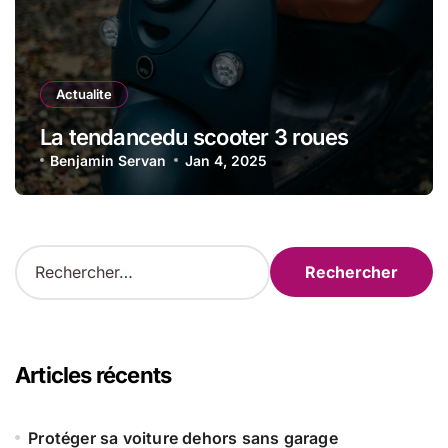
Actualite
La tendancedu scooter 3 roues
Benjamin Servan
Jan 4, 2025
R
e
c
h
e
r
Articles récents
c
h
e
Protéger sa voiture dehors sans garage