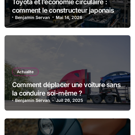
Toyota et l’économie circulaire :
comment le constructeur japonais
réduit les déchets et optimise les
Benjamin Servan
Mai 14, 2026
ressources dans l’industrie
automobile
Actualite
Comment déplacer une voiture sans
la conduire soi-même ?
Benjamin Servan
Juil 26, 2025