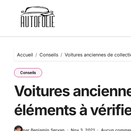
Passer
au
contenu
Accueil
Conseils
Voitures anciennes de collecti
Conseils
Voitures ancienne
éléments à vérifi
par Benjamin Servan
Nov 3, 2021
Aucun commen