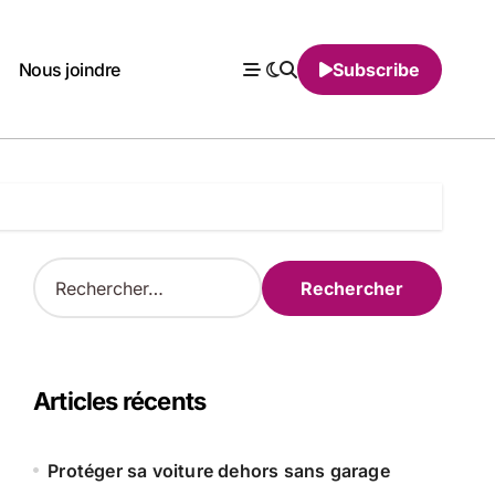
Nous joindre
Subscribe
R
e
c
h
e
r
Articles récents
c
h
e
Protéger sa voiture dehors sans garage
r